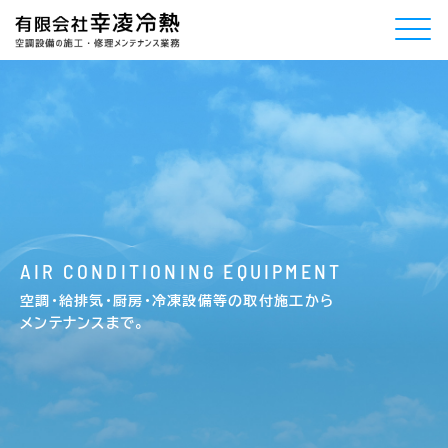
A
I
R
C
O
N
D
I
T
I
O
N
I
N
G
E
Q
U
I
P
M
E
N
T
空調・給排気・厨房・冷凍設備等の取付施工から
メンテナンスまで。