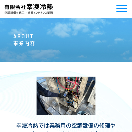
A
B
O
U
T
事業内容
幸凌冷熱では業務用の空調設備の修理や